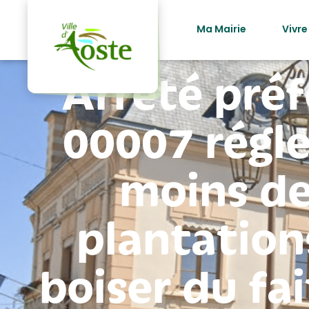
principal
Ma Mairie
Vivre
Arrêté préf
00007 régle
moins de
plantation
boiser du fai