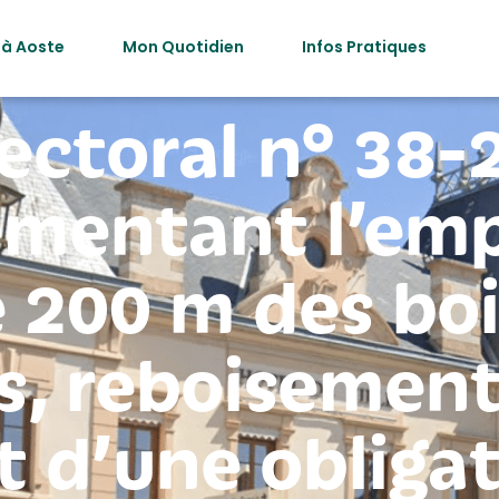
 à Aoste
Mon Quotidien
Infos Pratiques
ectoral n° 38
mentant l’emp
 200 m des bois
s, reboisement,
t d’une obliga