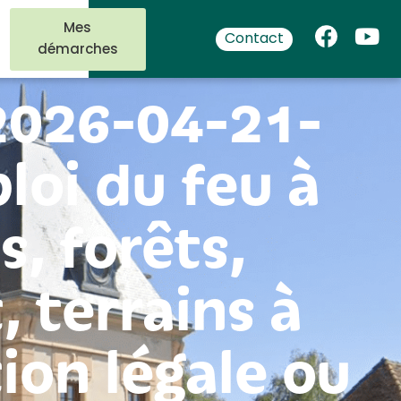
Mes
Contact
démarches
-2026-04-21-
loi du feu à
, forêts,
 terrains à
tion légale ou