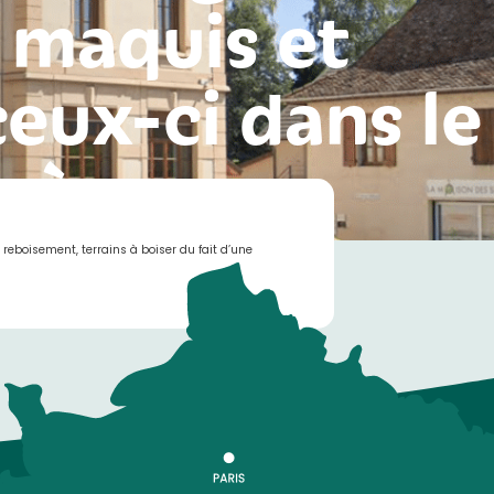
 maquis et
ceux-ci dans le
Isère
reboisement, terrains à boiser du fait d’une