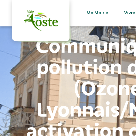
principal
Ma Mairie
Vivre
Communiqu
pollution d
(Ozone
Lyonnais/N
activation 