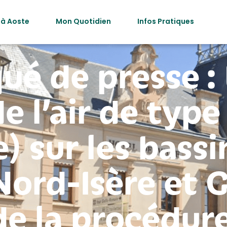
 à Aoste
Mon Quotidien
Infos Pratiques
é de presse : 
e l’air de type
) sur les bassin
ord-Isère et G
de la procédure