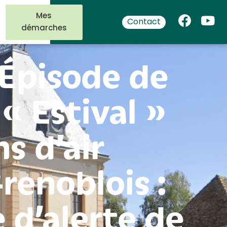
Mes
Contact
démarches
Épisode de
 « Estival »
s d’air
renoblois :
 d’alerte de