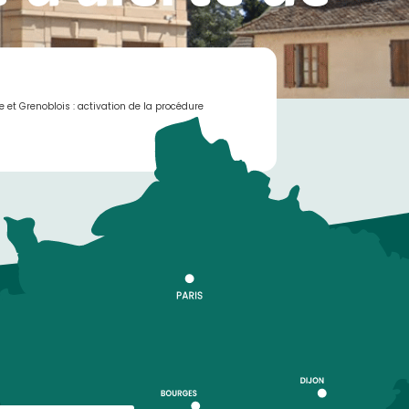
e et Grenoblois : activation de la procédure