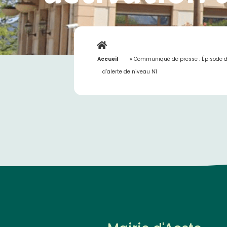
Accueil
»
Communiqué de presse : Épisode de p
d’alerte de niveau N1