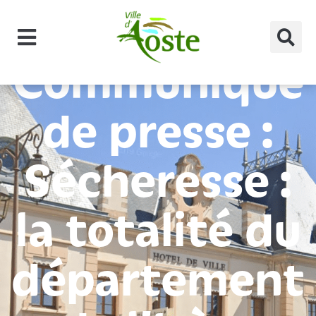
principal
Communiqué
de presse :
Sécheresse :
la totalité du
département