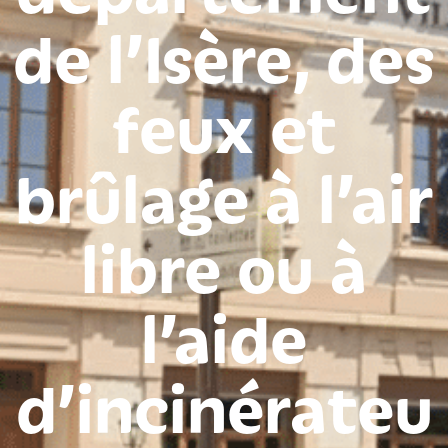
de l’Isère, des
feux et
brûlage à l’air
libre ou à
l’aide
d’incinérateu