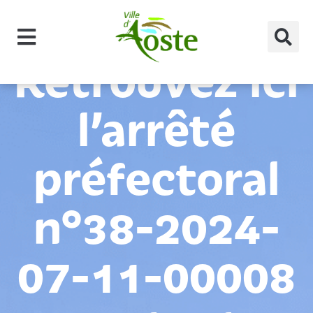
principal
Retrouvez ici
l’arrêté
préfectoral
n°38-2024-
07-11-00008