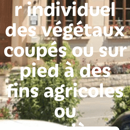
r individuel
des végétaux
coupés ou sur
pied à des
fins agricoles
ou
forestières