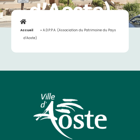
d’Aoste)
Accueil
»
A.D.P.P.A. (Association du Patrimoine du Pays
d’Aoste)