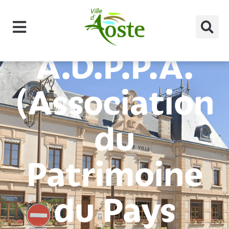
principal
A.D.P.P.A.
(Association
du
Patrimoine
du Pays