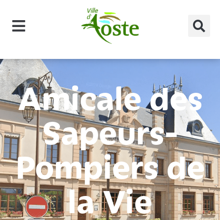
principal
Amicale des
Sapeurs-
Pompiers de
la Vie