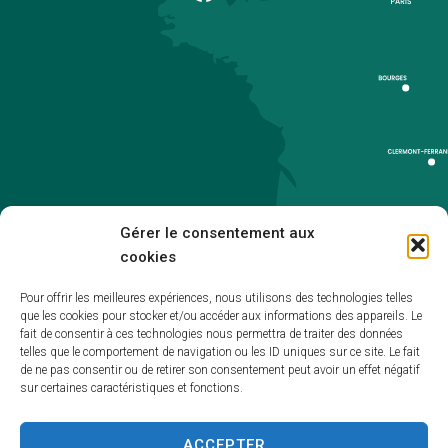
Gérer le consentement aux
cookies
Pour offrir les meilleures expériences, nous utilisons des technologies telles
que les cookies pour stocker et/ou accéder aux informations des appareils. Le
Accueil
fait de consentir à ces technologies nous permettra de traiter des données
telles que le comportement de navigation ou les ID uniques sur ce site. Le fait
Accessibilité
de ne pas consentir ou de retirer son consentement peut avoir un effet négatif
sur certaines caractéristiques et fonctions.
Mentions légales
Plan du site
ACCEPTER