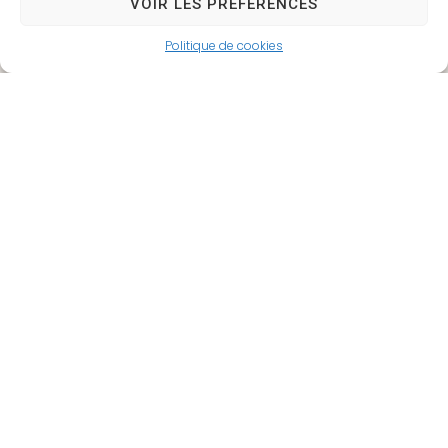
VOIR LES PRÉFÉRENCES
CCAS
Écoles
Politique de cookies
Location de
Plan commune
salles, matériel et
associations