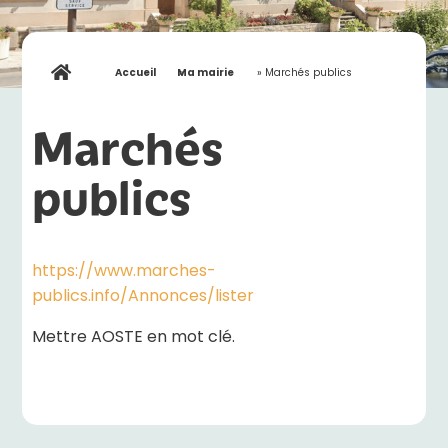
Accueil
»
Ma mairie
»
Marchés publics
Marchés
publics
https://www.marches-
publics.info/Annonces/lister
Mettre AOSTE en mot clé.