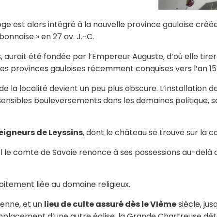
oge est alors intégré à la nouvelle province gauloise créée
onnaise » en 27 av. J.-C.
 aurait été fondée par l’Empereur Auguste, d’où elle tirer
des provinces gauloises récemment conquises vers l’an 15 
de la localité devient un peu plus obscure. L’installation 
 sensibles bouleversements dans les domaines politique, s
eigneurs de Leyssins
, dont le château se trouve sur la 
uel le comte de Savoie renonce à ses possessions au-delà d
oitement liée au domaine religieux.
enne, et un
lieu de culte assuré dès le VIème
siècle, jus
l’emplacement d’une autre église, la Grande Chartreuse dét