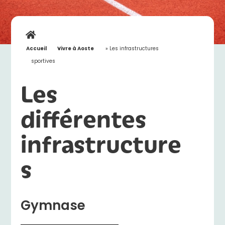
Accueil
»
Vivre à Aoste
»
Les infrastructures
sportives
Les
différentes
infrastructure
s
Gymnase