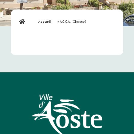
Accueil
»
A.C.C.A. (Chasse)