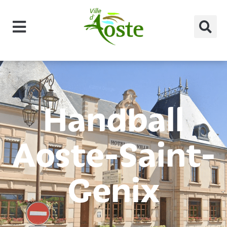
principal
Handball
Aoste-Saint-
Genix