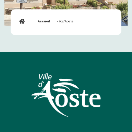
Accueil
»
Yog’Aoste