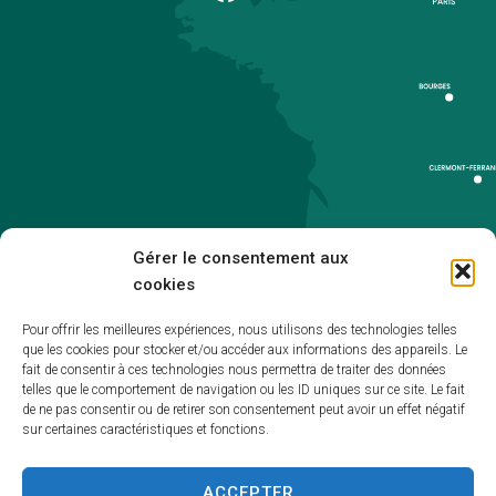
Gérer le consentement aux
cookies
Pour offrir les meilleures expériences, nous utilisons des technologies telles
que les cookies pour stocker et/ou accéder aux informations des appareils. Le
Accueil
fait de consentir à ces technologies nous permettra de traiter des données
telles que le comportement de navigation ou les ID uniques sur ce site. Le fait
Accessibilité
de ne pas consentir ou de retirer son consentement peut avoir un effet négatif
sur certaines caractéristiques et fonctions.
Mentions légales
Plan du site
ACCEPTER