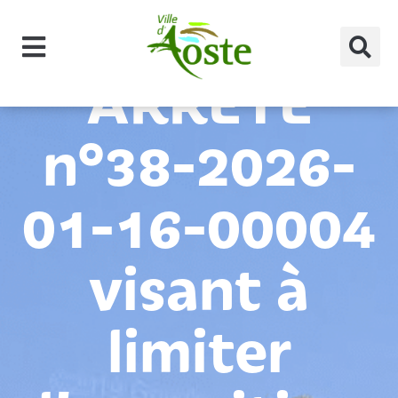
principal
ARRÊTÉ
n°38-2026-
01-16-00004
visant à
limiter