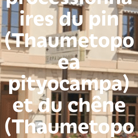
ires du pin
(Thaumetopo
ea
pityocampa)
et du chêne
(Thaumetopo