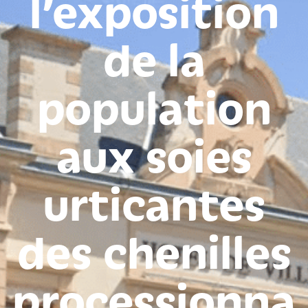
l’exposition
de la
population
aux soies
urticantes
des chenilles
processionna