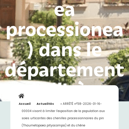
ea
processionea
) dans le
département
de l’Isère
Accueil
»
Actualités
»
ARRÊTÉ n°38-2026-01-16-
00004 visant à limiter l’exposition de la population aux
soies urticantes des chenilles processionnaires du pin
(Thaumetopoea pityocampa) et du chêne