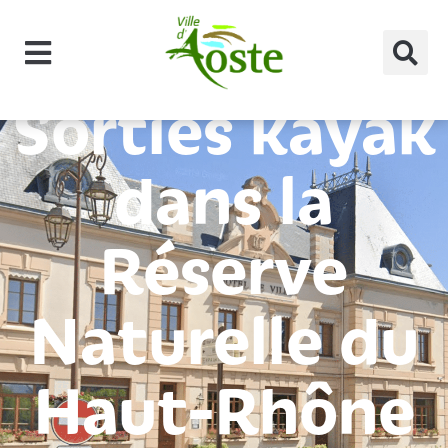
principal
Sorties kayak
dans la
Réserve
Naturelle du
Haut-Rhône