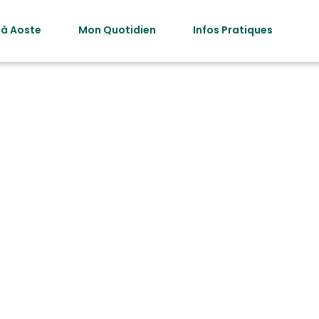
 à Aoste
Mon Quotidien
Infos Pratiques
Année CR :
202
Rien de trouvé