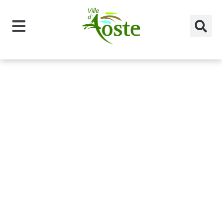
principal
Année CR :
2022
Rien de