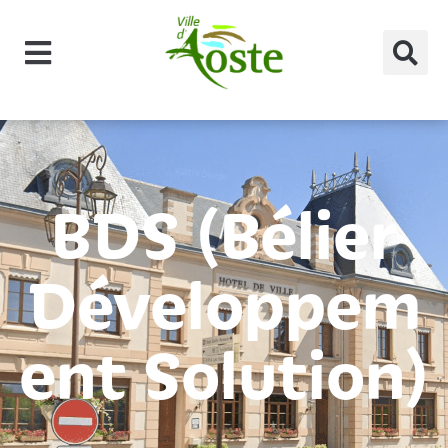
principal
BDS (Bélier
Développem
ent Solution)