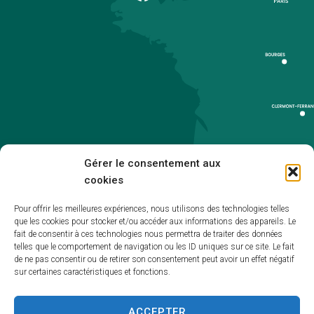
Gérer le consentement aux
cookies
Pour offrir les meilleures expériences, nous utilisons des technologies telles
que les cookies pour stocker et/ou accéder aux informations des appareils. Le
Accueil
fait de consentir à ces technologies nous permettra de traiter des données
telles que le comportement de navigation ou les ID uniques sur ce site. Le fait
Accessibilité
de ne pas consentir ou de retirer son consentement peut avoir un effet négatif
sur certaines caractéristiques et fonctions.
Mentions légales
Plan du site
ACCEPTER