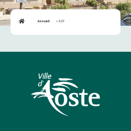
Accueil
»
A2P