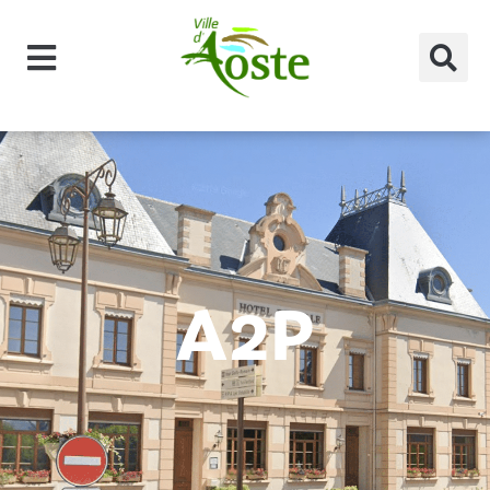
principal
A2P