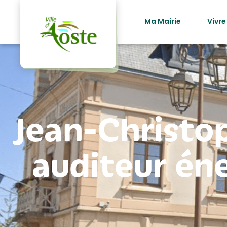
principal
Ma Mairie
Vivre
Jean-Christop
auditeur én