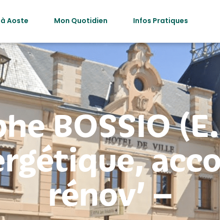
 à Aoste
Mon Quotidien
Infos Pratiques
he BOSSIO (E.I
ergétique, ac
rénov’ –