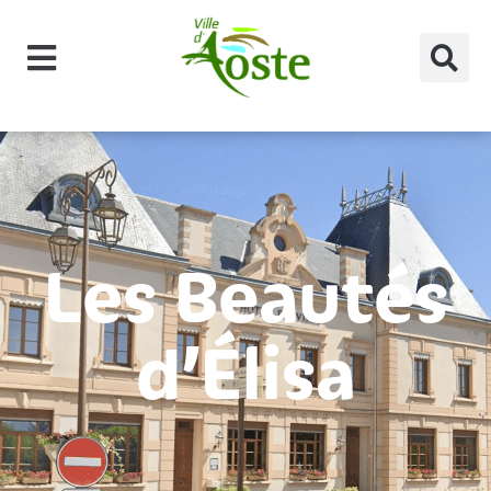
principal
Les Beautés
d’Élisa