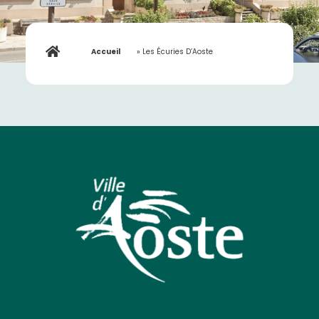
Accueil
»
Les Écuries D’Aoste