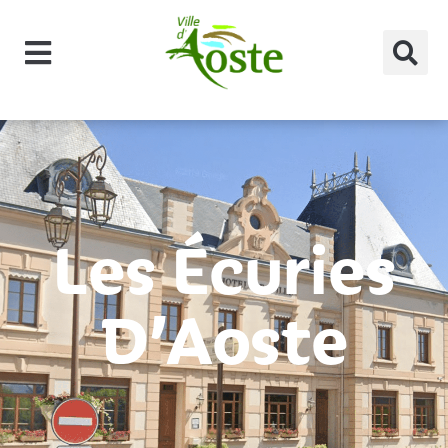
principal
Les Écuries
D’Aoste