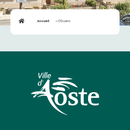
Accueil
»
O’Guiers