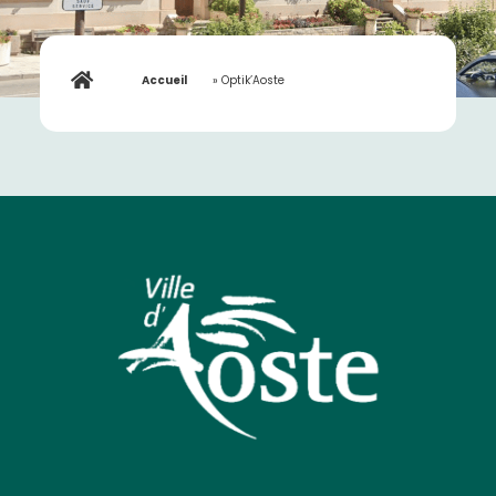
Accueil
»
Optik’Aoste