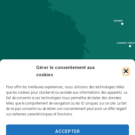
Gérer le consentement aux
cookies
Pour offrir les meilleures expériences, nous utilisons des technologies telles
que les cookies pour stocker et/ou accéder aux informations des appareils. Le
Accueil
fait de consentir à ces technologies nous permettra de traiter des données
telles que le comportement de navigation ou les ID uniques sur ce site. Le fait
Accessibilité
de ne pas consentir ou de retirer son consentement peut avoir un effet négatif
sur certaines caractéristiques et fonctions.
Mentions légales
Plan du site
ACCEPTER