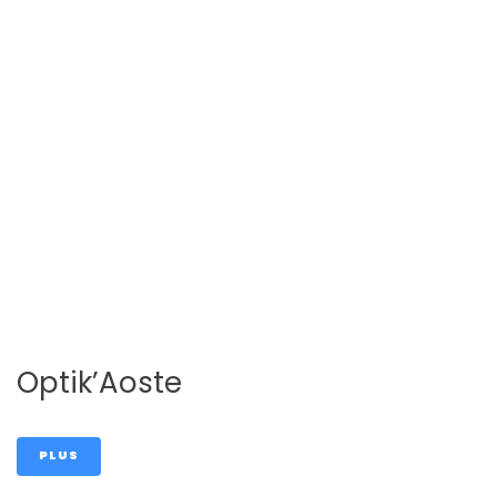
Pharmacie
Psychoterape
ute
Optik’Aoste
PLUS