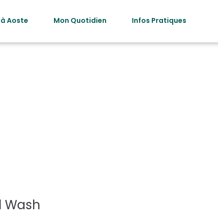
 à Aoste
Mon Quotidien
Infos Pratiques
ie des professi
Entretien
al Wash