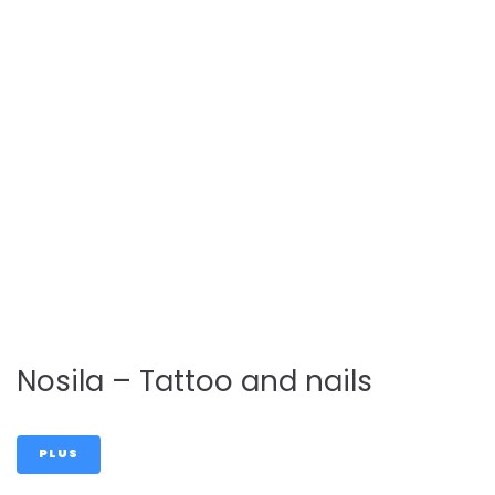
Epilations/On
glerie/Massag
es
Nosila – Tattoo and nails
PLUS