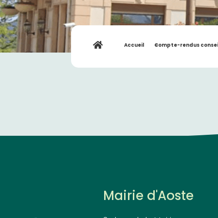
Accueil
»
Compte-rendus consei
Mairie d'Aoste