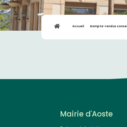
Accueil
»
Compte-rendus consei
Mairie d'Aoste