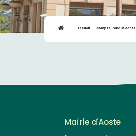
Accueil
»
Compte-rendus consei
Mairie d'Aoste