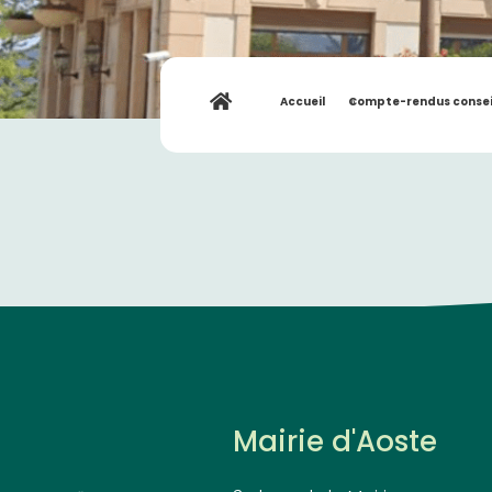
Accueil
»
Compte-rendus consei
Mairie d'Aoste