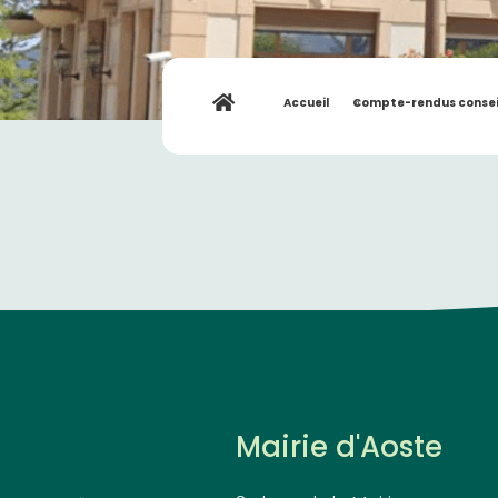
Accueil
»
Compte-rendus consei
Mairie d'Aoste