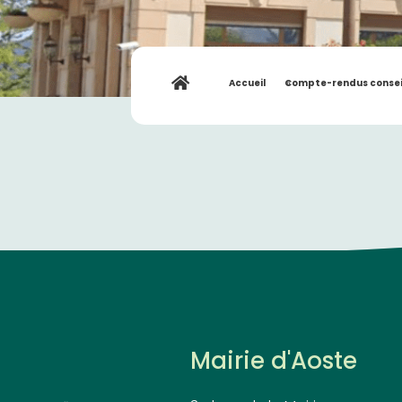
Accueil
»
Compte-rendus consei
Mairie d'Aoste