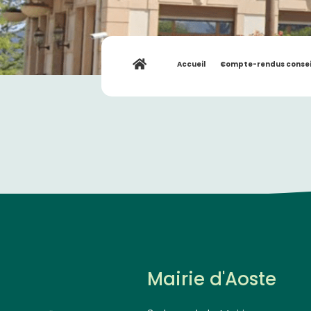
Accueil
»
Compte-rendus consei
Mairie d'Aoste