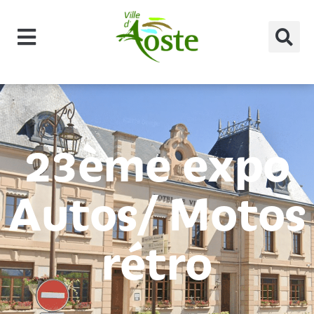
principal
23ème expo
Autos/ Motos
rétro