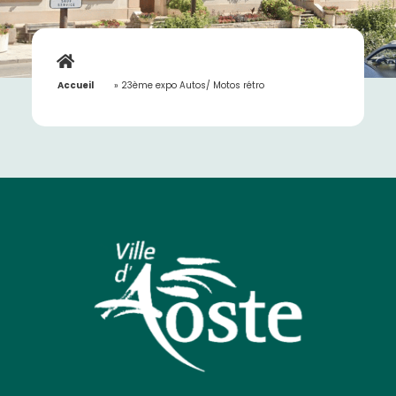
Accueil
»
23ème expo Autos/ Motos rétro