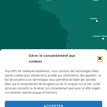
Gérer le consentement aux
cookies
Pour offrir les meilleures expériences, nous utilisons des technologies telles
que les cookies pour stocker et/ou accéder aux informations des appareils. Le
Accueil
fait de consentir à ces technologies nous permettra de traiter des données
telles que le comportement de navigation ou les ID uniques sur ce site. Le fait
Accessibilité
de ne pas consentir ou de retirer son consentement peut avoir un effet négatif
sur certaines caractéristiques et fonctions.
Mentions légales
Plan du site
ACCEPTER