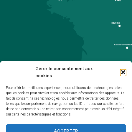
Gérer le consentement aux
cookies
Pour offrir les meilleures expériences, nous utilisons des technologies telles
que les cookies pour stocker et/ou accéder aux informations des appareils. Le
Accueil
fait de consentir à ces technologies nous permettra de traiter des données
telles que le comportement de navigation ou les ID uniques sur ce site. Le fait
Accessibilité
de ne pas consentir ou de retirer son consentement peut avoir un effet négatif
sur certaines caractéristiques et fonctions.
Mentions légales
Plan du site
ACCEPTER