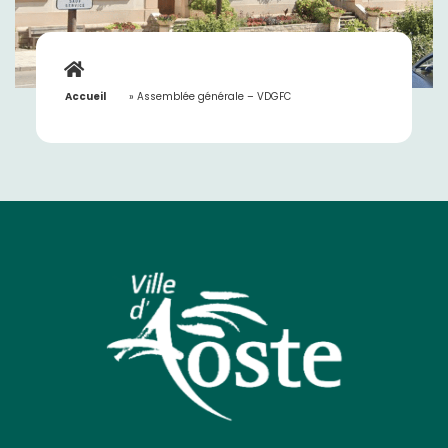
Accueil
»
Assemblée générale – VDGFC