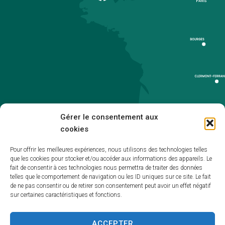
Gérer le consentement aux
cookies
Pour offrir les meilleures expériences, nous utilisons des technologies telles
que les cookies pour stocker et/ou accéder aux informations des appareils. Le
Accueil
fait de consentir à ces technologies nous permettra de traiter des données
telles que le comportement de navigation ou les ID uniques sur ce site. Le fait
Accessibilité
de ne pas consentir ou de retirer son consentement peut avoir un effet négatif
sur certaines caractéristiques et fonctions.
Mentions légales
Plan du site
ACCEPTER