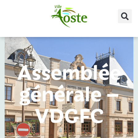
principal
Assemblée
générale –
VDGFC