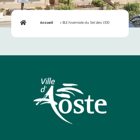
Accueil
»
BLE hivernale du Sel des VDD