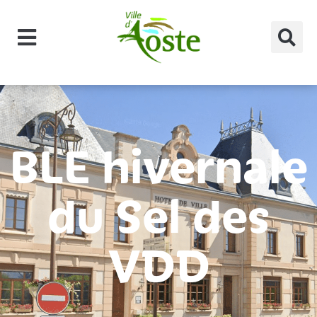
principal
BLE hivernale
du Sel des
VDD