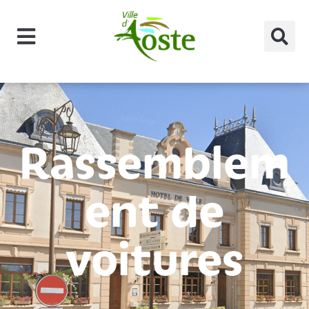
principal
Rassemblem
ent de
voitures