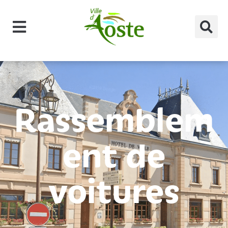
principal
Rassemblem
ent de
voitures