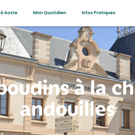
 à Aoste
Mon Quotidien
Infos Pratiques
boudins à la ch
andouilles