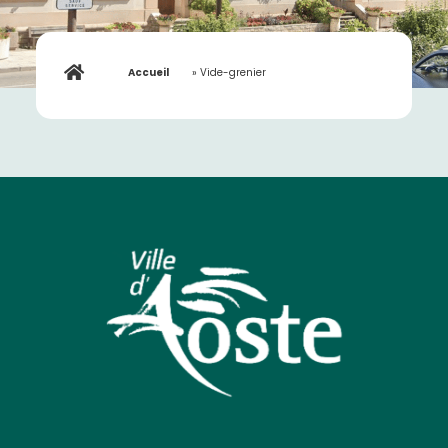
Accueil
»
Vide-grenier