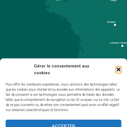
Gérer le consentement aux
cookies
Pour offrir les meilleures expériences, nous utilisons des technologies telles
que les cookies pour stocker et/ou accéder aux informations des appareils. Le
Accueil
fait de consentir à ces technologies nous permettra de traiter des données
telles que le comportement de navigation ou les ID uniques sur ce site. Le fait
Accessibilité
de ne pas consentir ou de retirer son consentement peut avoir un effet négatif
sur certaines caractéristiques et fonctions.
Mentions légales
Plan du site
ACCEPTER