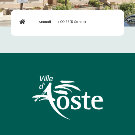
Accueil
»
COISSER Sandra