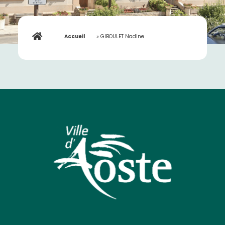
Accueil
»
GIBOULET Nadine