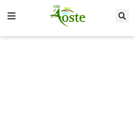
principal
Type
d'arrêtés :
annexes