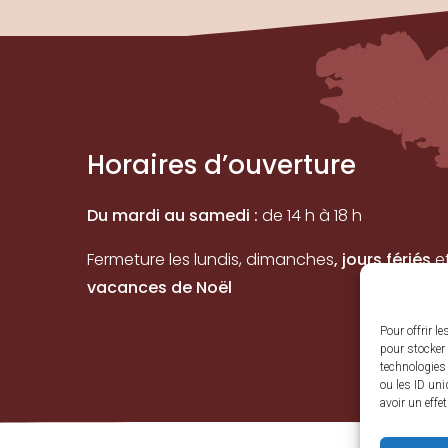
Horaires d’ouverture
Du mardi au samedi :
de 14 h à 18 h
Fermeture les lundis, dimanches
, jours fériés
e
vacances de Noël
Pour offrir l
pour stocker 
technologies
ou les ID uni
avoir un effe