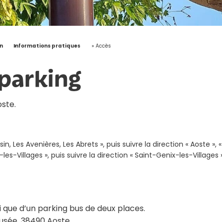
n
»
Informations pratiques
»
Accès
 parking
ste.
, Les Avenières, Les Abrets », puis suivre la direction « Aoste », «
es-Villages », puis suivre la direction « Saint-Genix-les-Villages »,
i que d’un parking bus de deux places.
usée, 38490 Aoste.