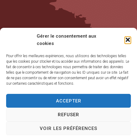
Gérer le consentement aux
cookies
Pour offrir les meilleures expériences, nous utilisons des technologies telles
que les cookies pour stocker et/ou accéder aux informations des appareils. Le
Accueil
fait de consentir à ces technologies nous permettra de traiter des données
telles que le comportement de navigation ou les ID uniques sur ce site. Le fait
Accessibilité
de ne pas consentir ou de retirer son consentement peut avoir un effet négatif
sur certaines caractéristiques et fonctions.
Mentions légales
Plan du site
ACCEPTER
Politique de cookies (UE)
REFUSER
Traitement de données personnelles
VOIR LES PRÉFÉRENCES
Propulsé par
(sites internet de collectivités
Utopia
& GRC/GRU)