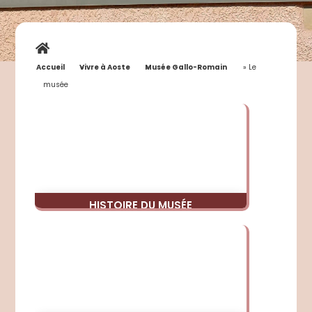
Accueil
»
Vivre à Aoste
»
Musée Gallo-Romain
»
Le
musée
HISTOIRE DU MUSÉE